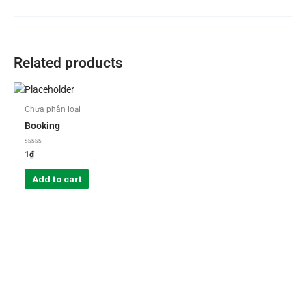
Related products
Chưa phân loại
Booking
Rated
1
₫
0
out
of
Add to cart
5