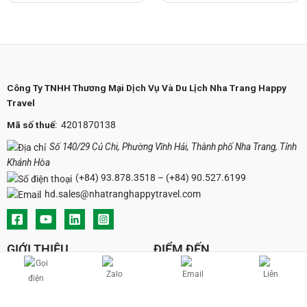
Công Ty TNHH Thương Mại Dịch Vụ Và Du Lịch Nha Trang Happy
Travel
Mã số thuế
: 4201870138
Số 140/29 Củ Chi, Phường Vĩnh Hải, Thành phố Nha Trang, Tỉnh
Khánh Hòa
(+84) 93.878.3518
–
(+84) 90.527.6199
hd.sales@nhatranghappytravel.com
GIỚI THIỆU
ĐIỂM ĐẾN
Về chúng tôi
Tại sao chọn chúng tôi
Review điểm đến