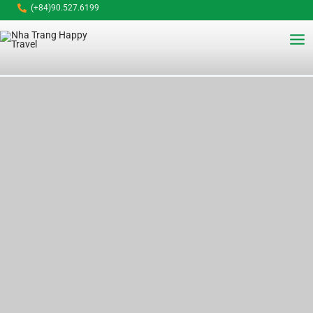
Nhảy
(+84)90.527.6199
tới
Mai
nội
dung
Me