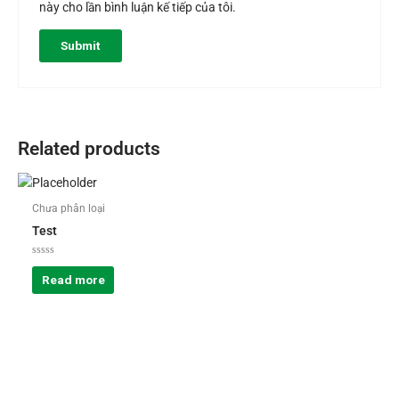
này cho lần bình luận kế tiếp của tôi.
Related products
Chưa phân loại
Test
Rated
0
Read more
out
of
5