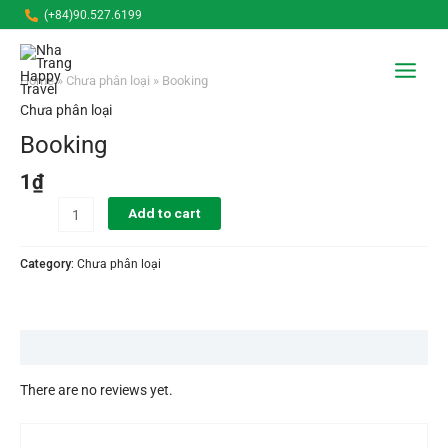
Nhảy
(+84)90.527.6199
Booking
tới
Main
quantity
nội
dung
Menu
Home
»
Chưa phân loại
» Booking
Chưa phân loại
Booking
1
₫
Add to cart
Category:
Chưa phân loại
Reviews (0)
There are no reviews yet.