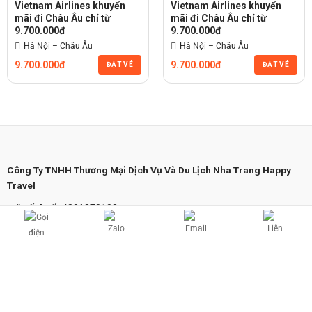
Vietnam Airlines khuyến
Vietnam Airlines khuyến
mãi đi Châu Âu chỉ từ
mãi đi Châu Âu chỉ từ
9.700.000đ
9.700.000đ
Hà Nội – Châu Âu
Hà Nội – Châu Âu
9.700.000đ
9.700.000đ
ĐẶT VÉ
ĐẶT VÉ
Công Ty TNHH Thương Mại Dịch Vụ Và Du Lịch Nha Trang Happy
Travel
Mã số thuế
: 4201870138
Số 140/29 Củ Chi, Phường Vĩnh Hải, Thành phố Nha Trang, Tỉnh
Khánh Hòa
(+84) 93.878.3518
–
(+84) 90.527.6199
hd.sales@nhatranghappytravel.com