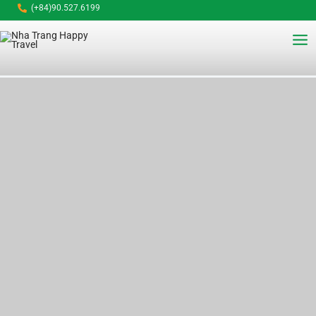
Nhảy
(+84)90.527.6199
tới
Mai
nội
dung
Me