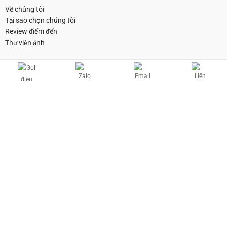
Về chúng tôi
Tại sao chọn chúng tôi
Review điểm đến
Thư viện ảnh
CHUYẾN ĐI
HỮU ÍCH
Tuor Đảo & Land Tuor
Điều kiện & Điều khoản
Quy chế hoạt động
Quy chế trả góp
Câu hỏi thường gặp
Copyright © 2026 Nha Trang Happy Travel | Powered by ezDiGi