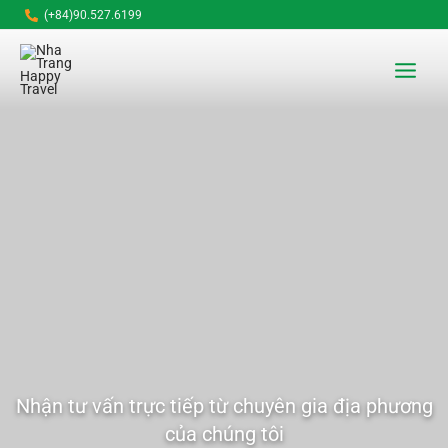
Nhảy
(+84)90.527.6199
tới
Main
nội
dung
Menu
Nhận tư vấn trực tiếp từ chuyên gia địa phương
của chúng tôi