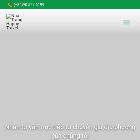
Nhảy
(+84)90.527.6199
tới
Main
nội
dung
Menu
Nhận tư vấn trực tiếp từ chuyên gia địa phương
của chúng tôi