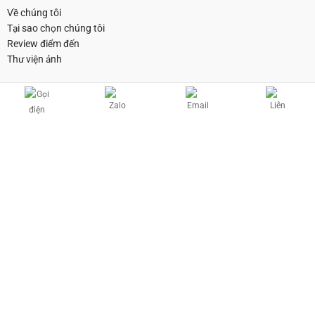
Về chúng tôi
Tại sao chọn chúng tôi
Review điểm đến
Thư viện ảnh
CHUYẾN ĐI
HỮU ÍCH
Tuor Đảo & Land Tuor
Điều kiện & Điều khoản
Quy chế hoạt động
Quy chế trả góp
Câu hỏi thường gặp
Copyright © 2026 Nha Trang Happy Travel | Powered by ezDiGi